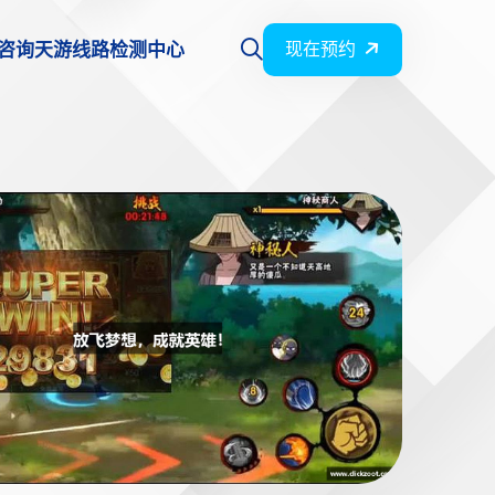
咨询天游线路检测中心
现在预约