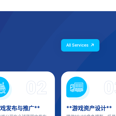
All Services
02
0
游戏发布与推广**
**游戏资产设计**