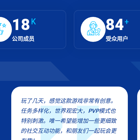
25
120
K
+
公司成员
受众用户
玩了几天，感觉这款游戏非常有创意。
任务多样化，世界观宏大，PVP模式也
特别刺激。唯一希望能增加一些更细致
的社交互动功能，和朋友们一起玩会更