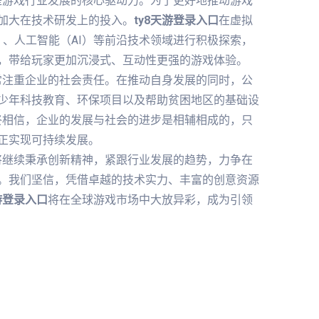
是游戏行业发展的核心驱动力。为了更好地推动游戏
加大在技术研发上的投入。
ty8天游登录入口
在虚拟
）、人工智能（AI）等前沿技术领域进行积极探索，
，带给玩家更加沉浸式、互动性更强的游戏体验。
常注重企业的社会责任。在推动自身发展的同时，公
少年科技教育、环保项目以及帮助贫困地区的基础设
终相信，企业的发展与社会的进步是相辅相成的，只
正实现可持续发展。
将继续秉承创新精神，紧跟行业发展的趋势，力争在
。我们坚信，凭借卓越的技术实力、丰富的创意资源
天游登录入口
将在全球游戏市场中大放异彩，成为引领