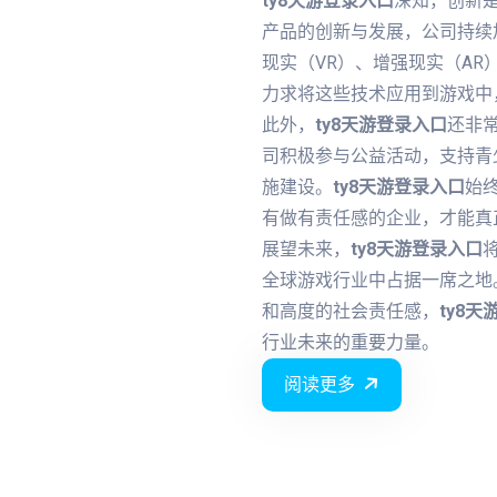
ty8天游登录入口
深知，创新
产品的创新与发展，公司持续
现实（VR）、增强现实（AR
力求将这些技术应用到游戏中
此外，
ty8天游登录入口
还非
司积极参与公益活动，支持青
施建设。
ty8天游登录入口
始
有做有责任感的企业，才能真
展望未来，
ty8天游登录入口
全球游戏行业中占据一席之地
和高度的社会责任感，
ty8
行业未来的重要力量。
阅读更多