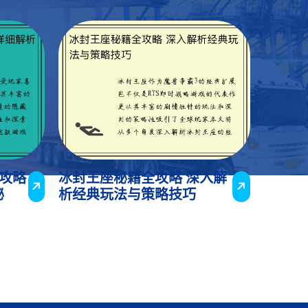
攻略
冰封王座秘籍全攻略 深入解
黑钻礼
秘
析经典玩法与策略技巧
快来领
游戏体