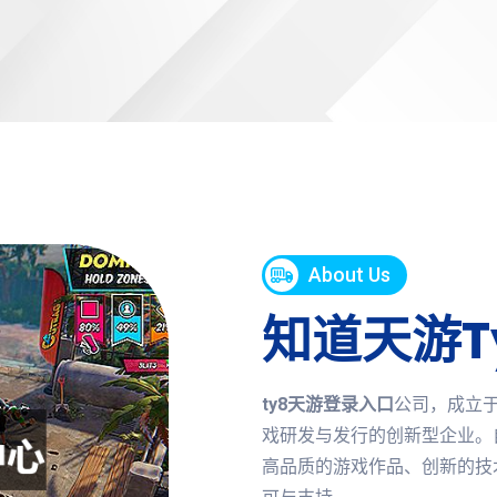
About Us
知道天游t
ty8天游登录入口
公司，成立于
戏研发与发行的创新型企业。
高品质的游戏作品、创新的技