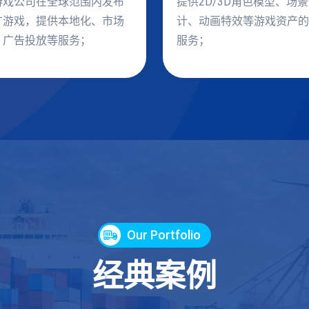
游戏公司在全球范围内发布
提供2D/3D角色模型、场
广游戏，提供本地化、市场
计、动画特效等游戏资产的
、广告投放等服务；
服务；
Our Portfolio
经典案例