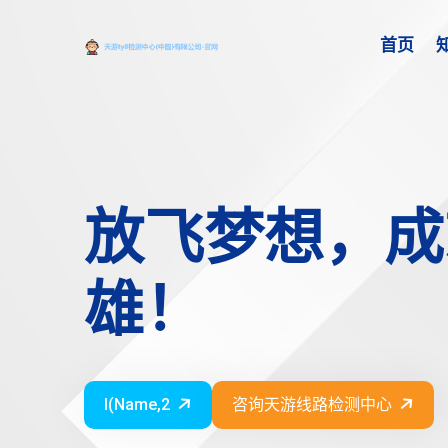
首页
放飞梦想，成
雄！
I(name,2
咨询天游线路检测中心