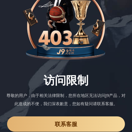
访问限制
尊敬的用户，由于相关法律限制，您所在地区无法访问J9产品，对
此造成的不便，我们深表歉意，您如有疑问请联系客服。
联系客服