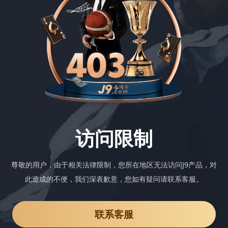
访问限制
尊敬的用户，由于相关法律限制，您所在地区无法访问J9产品，对
此造成的不便，我们深表歉意，您如有疑问请联系客服。
联系客服