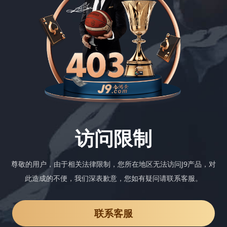
访问限制
尊敬的用户，由于相关法律限制，您所在地区无法访问J9产品，对
此造成的不便，我们深表歉意，您如有疑问请联系客服。
联系客服