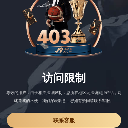
访问限制
尊敬的用户，由于相关法律限制，您所在地区无法访问J9产品，对
此造成的不便，我们深表歉意，您如有疑问请联系客服。
联系客服