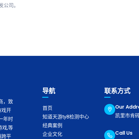
开发公司。
导航
联系方式
商，致
Our Addr
首页
游戏开
凯里市肯砖
知道天游ty8检测中心
近一年时
经典案例
戏,等
Call Us
企业文化
通跨平